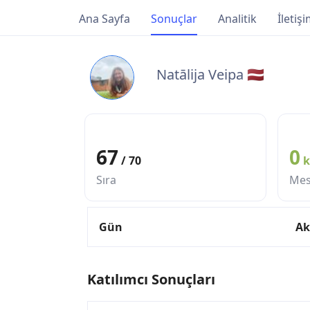
Ana Sayfa
Sonuçlar
Analitik
İletiş
Natālija Veipa 🇱🇻
67
0
/ 70
Sıra
Mes
Gün
Ak
Katılımcı Sonuçları