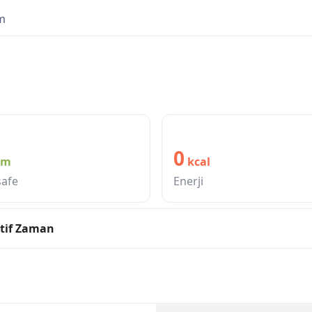
im
0
km
kcal
afe
Enerji
tif Zaman