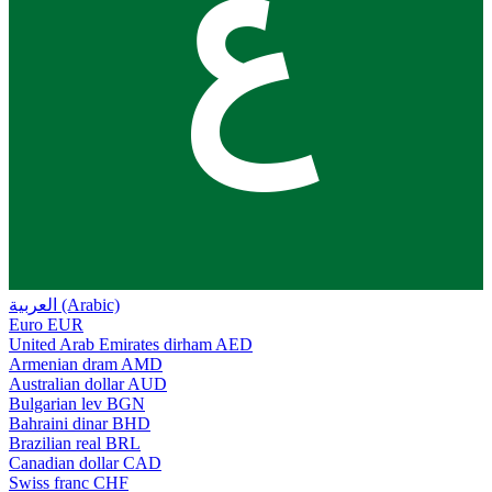
ع
العربية (Arabic)
Euro
EUR
United Arab Emirates dirham
AED
Armenian dram
AMD
Australian dollar
AUD
Bulgarian lev
BGN
Bahraini dinar
BHD
Brazilian real
BRL
Canadian dollar
CAD
Swiss franc
CHF