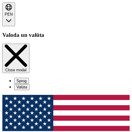
PEN
Valoda un valūta
Close modal
Sprog
Valūta