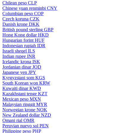
Chilean peso
CLP
Chinese yuan renminbi
CNY
Columbian peso
COP
Czech koruna
CZK
Danish krone
DKK
British pound sterling
GBP
Hong Kong dollar
HKD
Hungarian forint
HUF
Indonesian rupiah
IDR
Israeli sheqel
ILS
Indian rupee
INR
Icelandic krona
ISK
Jordanian dinar
JOD
Japanese yen
JPY
Kyrgyzstani som
KGS
South Korean won
KRW
Kuwaiti dinar
KWD
Kazakhstani tenge
KZT
Mexican peso
MXN
Malaysian ringgit
MYR
Norwegian krone
NOK
New Zealand dollar
NZD
Omani rial
OMR
Peruvian nuevo sol
PEN
Philippine peso
PHP