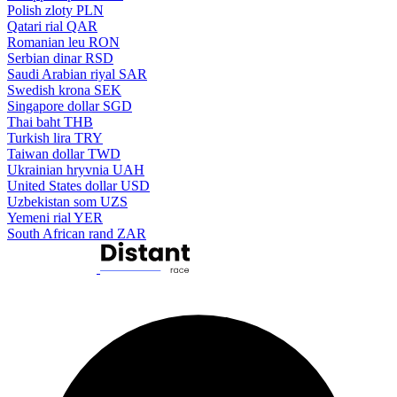
Polish zloty
PLN
Qatari rial
QAR
Romanian leu
RON
Serbian dinar
RSD
Saudi Arabian riyal
SAR
Swedish krona
SEK
Singapore dollar
SGD
Thai baht
THB
Turkish lira
TRY
Taiwan dollar
TWD
Ukrainian hryvnia
UAH
United States dollar
USD
Uzbekistan som
UZS
Yemeni rial
YER
South African rand
ZAR