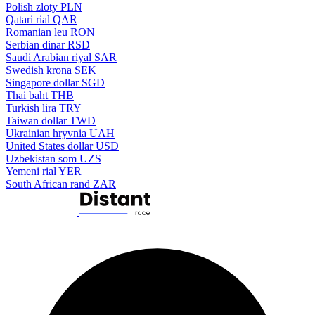
Polish zloty
PLN
Qatari rial
QAR
Romanian leu
RON
Serbian dinar
RSD
Saudi Arabian riyal
SAR
Swedish krona
SEK
Singapore dollar
SGD
Thai baht
THB
Turkish lira
TRY
Taiwan dollar
TWD
Ukrainian hryvnia
UAH
United States dollar
USD
Uzbekistan som
UZS
Yemeni rial
YER
South African rand
ZAR