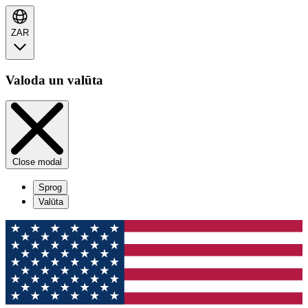
ZAR
Valoda un valūta
Close modal
Sprog
Valūta