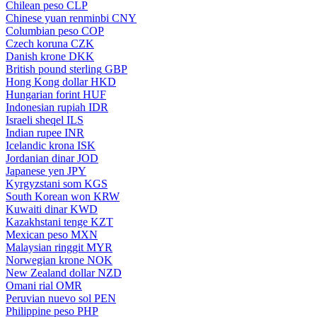
Chilean peso
CLP
Chinese yuan renminbi
CNY
Columbian peso
COP
Czech koruna
CZK
Danish krone
DKK
British pound sterling
GBP
Hong Kong dollar
HKD
Hungarian forint
HUF
Indonesian rupiah
IDR
Israeli sheqel
ILS
Indian rupee
INR
Icelandic krona
ISK
Jordanian dinar
JOD
Japanese yen
JPY
Kyrgyzstani som
KGS
South Korean won
KRW
Kuwaiti dinar
KWD
Kazakhstani tenge
KZT
Mexican peso
MXN
Malaysian ringgit
MYR
Norwegian krone
NOK
New Zealand dollar
NZD
Omani rial
OMR
Peruvian nuevo sol
PEN
Philippine peso
PHP