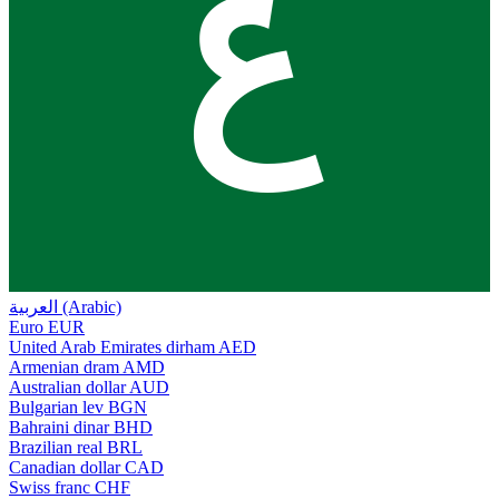
ع
العربية (Arabic)
Euro
EUR
United Arab Emirates dirham
AED
Armenian dram
AMD
Australian dollar
AUD
Bulgarian lev
BGN
Bahraini dinar
BHD
Brazilian real
BRL
Canadian dollar
CAD
Swiss franc
CHF