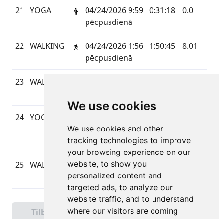
21
YOGA
04/24/2026 9:59
0:31:18
0.0
GA
pēcpusdienā
22
WALKING
04/24/2026 1:56
1:50:45
8.01
GA
pēcpusdienā
23
WALKING
04/24/2026 7:57
1:29:31
2.16
GA
priekšpusdienā
We use cookies
24
YOGA
04/23/2026
0:30:17
0.0
GA
We use cookies and other
10:58
tracking technologies to improve
pēcpusdienā
your browsing experience on our
website, to show you
25
WALKING
04/23/2026 8:28
2:23:03
10.11
GA
personalized content and
pēcpusdienā
targeted ads, to analyze our
website traffic, and to understand
Side 1 af 5
where our visitors are coming
Tilbage
Næste
Samlet 113 Resultater