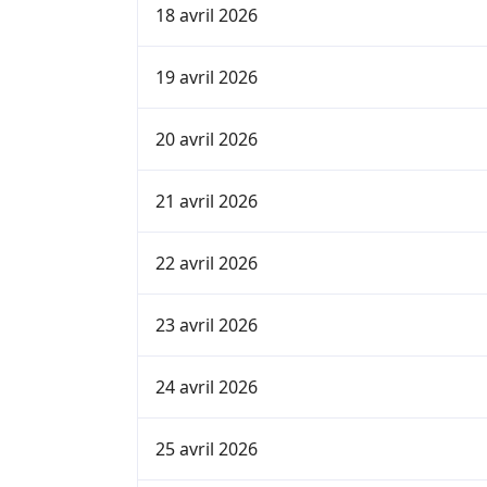
18 avril 2026
19 avril 2026
20 avril 2026
21 avril 2026
22 avril 2026
23 avril 2026
24 avril 2026
25 avril 2026