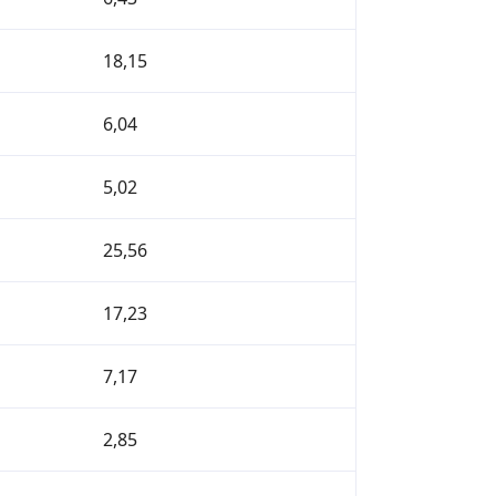
18,15
6,04
5,02
25,56
17,23
7,17
2,85