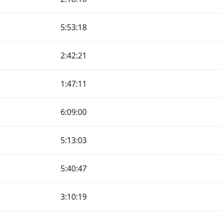
5:53:18
2:42:21
1:47:11
6:09:00
5:13:03
5:40:47
3:10:19