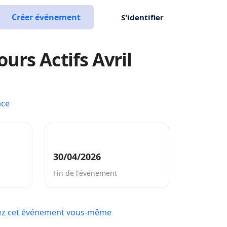
Créer événement
S'identifier
ours Actifs Avril
ace
30/04/2026
Fin de l'événement
ez cet événement vous-même