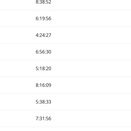
8:38:52
6:19:56
4:24:27
6:56:30
5:18:20
8:16:09
5:38:33
7:31:56