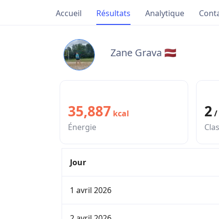
Accueil
Résultats
Analytique
Cont
Zane Grava 🇱🇻
35,887
2
kcal
/
Énergie
Cla
Jour
1 avril 2026
2 avril 2026