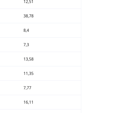
12,51
38,78
8,4
7,3
13,58
11,35
7,77
16,11