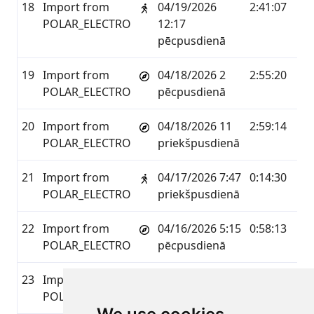
18
Import from
04/19/2026
2:41:07
9.4
POLAR_ELECTRO
12:17
pēcpusdienā
19
Import from
04/18/2026 2
2:55:20
12.
POLAR_ELECTRO
pēcpusdienā
20
Import from
04/18/2026 11
2:59:14
13.
POLAR_ELECTRO
priekšpusdienā
21
Import from
04/17/2026 7:47
0:14:30
1.3
POLAR_ELECTRO
priekšpusdienā
22
Import from
04/16/2026 5:15
0:58:13
4.6
POLAR_ELECTRO
pēcpusdienā
23
Import from
04/16/2026 7:46
0:20:43
1.5
POLAR_ELECTRO
priekšpusdienā