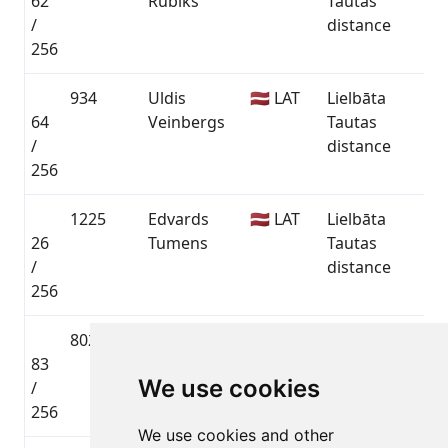
62
Rubiks
Tautas
0
/
distance
256
934
Uldis
🇱🇻 LAT
Lielbāta
64
Veinbergs
Tautas
0
/
distance
256
1225
Edvards
🇱🇻 LAT
Lielbāta
26
Tumens
Tautas
0
/
distance
256
802
Alvis Zelčs
🇱🇻 LAT
Lielbāta
83
Tautas
0
We use cookies
/
distance
256
We use cookies and other