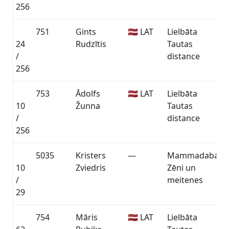
256
751
Gints
🇱🇻 LAT
Lielbāta
24
Rudzītis
Tautas
0
/
distance
256
753
Ādolfs
🇱🇻 LAT
Lielbāta
10
Žunna
Tautas
0
/
distance
256
5035
Kristers
—
Mammadaba
10
Zviedris
Zēni un
0
/
meitenes
29
754
Māris
🇱🇻 LAT
Lielbāta