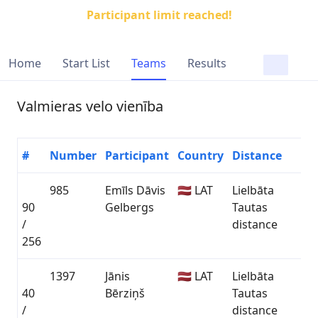
Participant limit reached!
Home
Start List
Teams
Results
Valmieras velo vienība
#
Number
Participant
Country
Distance
985
Emīls Dāvis
🇱🇻 LAT
Lielbāta
90
Gelbergs
Tautas
0
/
distance
256
1397
Jānis
🇱🇻 LAT
Lielbāta
40
Bērziņš
Tautas
0
/
distance