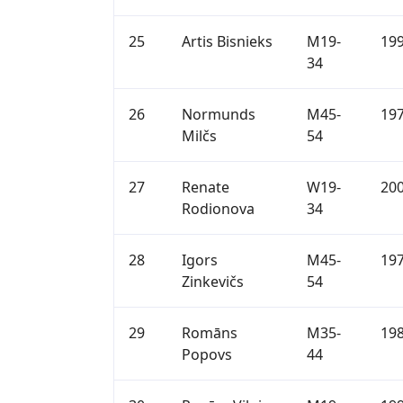
25
Artis Bisnieks
M19-
19
34
26
Normunds
M45-
19
Milčs
54
27
Renate
W19-
20
Rodionova
34
28
Igors
M45-
19
Zinkevičs
54
29
Romāns
M35-
19
Popovs
44