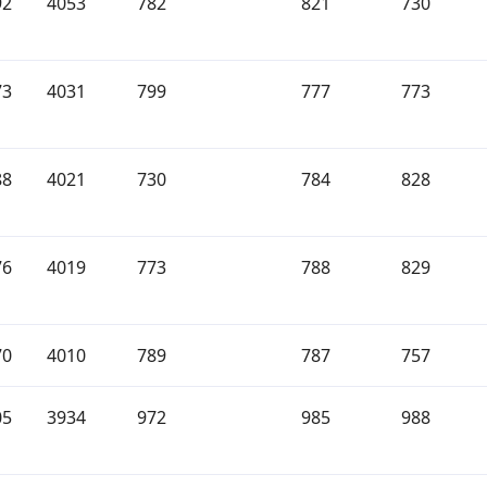
92
4053
782
821
730
73
4031
799
777
773
88
4021
730
784
828
76
4019
773
788
829
70
4010
789
787
757
05
3934
972
985
988