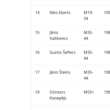
14
Niks Ekerts
M19-
19
34
15
Jānis
M35-
19
Vaitkevics
44
16
Guntis Šeflers
M35-
19
44
17
Jānis Šteins
M35-
19
44
18
Dzintars
M55+
19
Kaņepējs