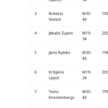
3
Roberts
M35-
19
Slotiņš
44
4
Jēkabs Zujevs
M19-
20
34
5
Jānis Rubiks
M35-
19
44
6
Krišjānis
M19-
20
Lejiņš
34
7
Toms
M35-
19
Knostenbergs
44