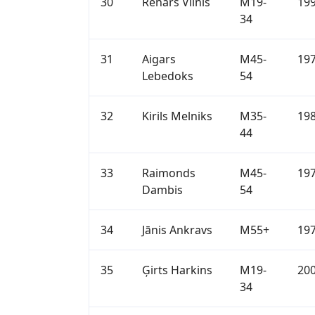
30
Renārs Vilnis
M19-
19
34
31
Aigars
M45-
19
Lebedoks
54
32
Kirils Melniks
M35-
19
44
33
Raimonds
M45-
19
Dambis
54
34
Jānis Ankravs
M55+
19
35
Ģirts Harkins
M19-
20
34