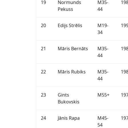
19
Normunds
M35-
19
Pekuss
44
20
Edijs Strēlis
M19-
19
34
21
Māris Bernāts
M35-
19
44
22
Māris Rubiks
M35-
19
44
23
Gints
M55+
19
Bukovskis
24
Jānis Rapa
M45-
19
54