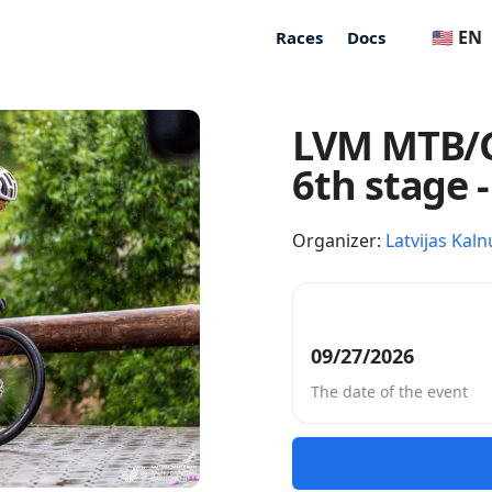
🇺🇸 EN
Races
Docs
LVM MTB/G
6th stage -
Organizer:
Latvijas Kaln
09/27/2026
The date of the event