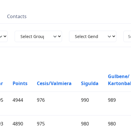
Contacts
Gulbene/
ar
Points
Cesis/Valmiera
Sigulda
Kartonba
95
4944
976
990
989
93
4890
975
980
980