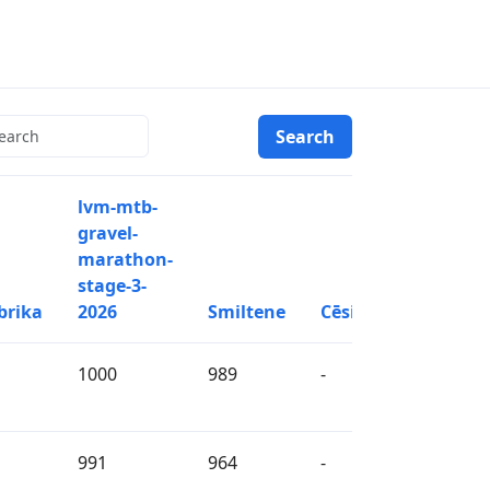
lvm-mtb-
gravel-
marathon-
stage-3-
brika
2026
Smiltene
Cēsis
1000
989
-
991
964
-