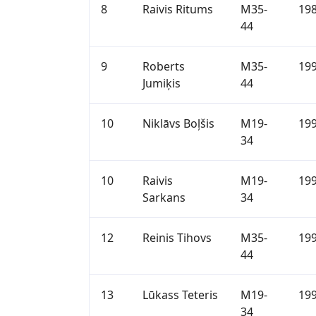
8
Raivis Ritums
M35-
19
44
9
Roberts
M35-
19
Jumiķis
44
10
Niklāvs Boļšis
M19-
19
34
10
Raivis
M19-
19
Sarkans
34
12
Reinis Tihovs
M35-
19
44
13
Lūkass Teteris
M19-
19
34