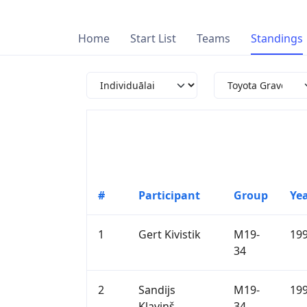
Home
Start List
Teams
Standings
#
Participant
Group
Ye
1
Gert Kivistik
M19-
19
34
2
Sandijs
M19-
19
Kļaviņš
34