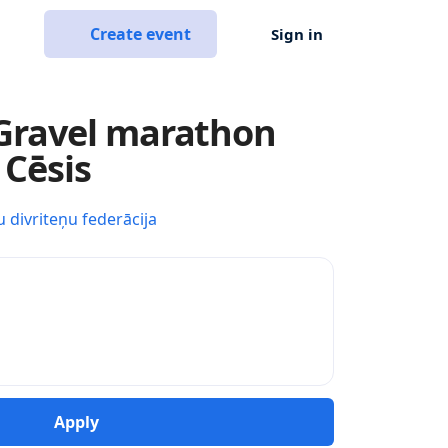
Create event
Sign in
ravel marathon
 Cēsis
u divriteņu federācija
Apply