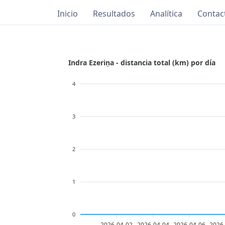
Inicio
Resultados
Analítica
Contac
Indra Ezeriņa - distancia total (km) por día
4
3
2
1
0
2026-04-02
2026-04-04
2026-04-06
2026