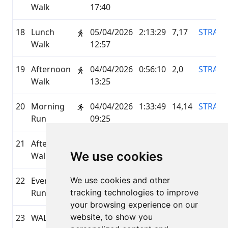
Walk
17:40
18
Lunch
05/04/2026
2:13:29
7,17
STRAVA
Walk
12:57
19
Afternoon
04/04/2026
0:56:10
2,0
STRAVA
Walk
13:25
20
Morning
04/04/2026
1:33:49
14,14
STRAVA
Run
09:25
21
Afternoon
03/04/2026
1:12:50
3,66
STRAVA
We use cookies
Walk
13:07
22
Evening
We use cookies and other
01/04/2026
1:31:46
12,45
STRAVA
Run
tracking technologies to improve
18:40
your browsing experience on our
website, to show you
23
WALKING
01/04/2026
0:59:48
5,25
GARMI