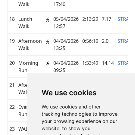
Walk
17:40
18
Lunch
05/04/2026
2:13:29
7,17
STRAVA
Walk
12:57
19
Afternoon
04/04/2026
0:56:10
2,0
STRAVA
Walk
13:25
20
Morning
04/04/2026
1:33:49
14,14
STRAVA
Run
09:25
21
Afternoon
03/04/2026
1:12:50
3,66
STRAVA
We use cookies
Walk
13:07
22
Evening
We use cookies and other
01/04/2026
1:31:46
12,45
STRAVA
Run
tracking technologies to improve
18:40
your browsing experience on our
website, to show you
23
WALKING
01/04/2026
0:59:48
5,25
GARMI