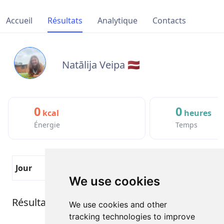
Accueil
Résultats
Analytique
Contacts
Natālija Veipa 🇱🇻
0
0
kcal
heures
Énergie
Temps
Jour
Temps Actif
KM
We use cookies
Résultats du participant
We use cookies and other
tracking technologies to improve