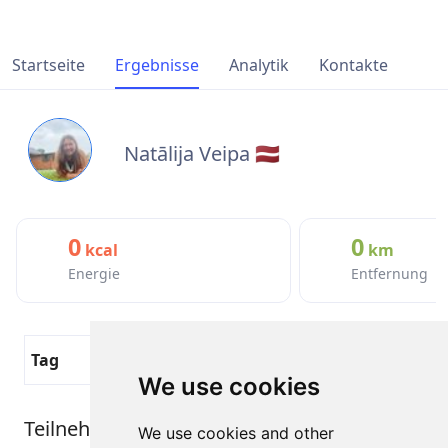
Startseite
Ergebnisse
Analytik
Kontakte
Natālija Veipa 🇱🇻
0
0
kcal
km
Energie
Entfernung
Tag
Aktive Zeit
KM
We use cookies
Teilnehmerergebnisse
We use cookies and other