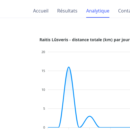
Accueil
Résultats
Analytique
Cont
Raitis Lūsveris - distance totale (km) par jour
20
15
10
5
0