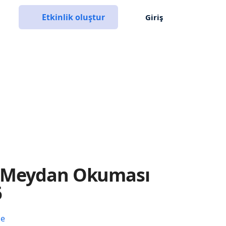
Etkinlik oluştur
Giriş
 Meydan Okuması
6
ce