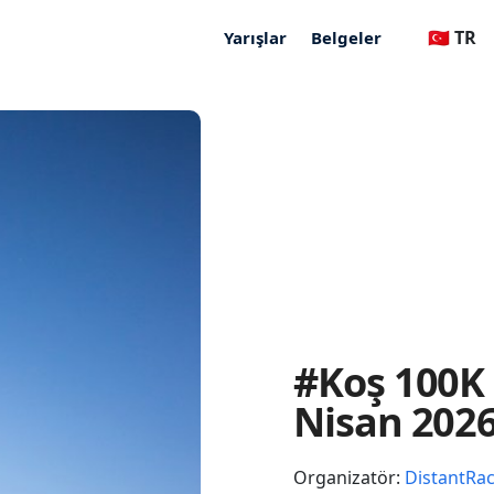
🇹🇷 TR
Yarışlar
Belgeler
#Koş 100K
Nisan 202
Organizatör:
DistantRa