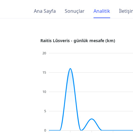
Ana Sayfa
Sonuçlar
Analitik
İletiş
Raitis Lūsveris - günlük mesafe (km)
20
15
10
5
0