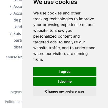
We use cookies
Assure-toi que les données GPS sont activées
Accumule 100 km en courant les distances lors
We use cookies and other
tracking technologies to improve
de plusieurs entraînements, au moment et à
your browsing experience on our
l'endroit qui te conviennent le mieux
website, to show you
Suis ton classement parmi les autres
personalized content and
participants pendant le défi des 100 km de
targeted ads, to analyze our
distance
website traffic, and to understand
where our visitors are coming
Course les 100 km - Tu peux le faire !
from.
I agree
I decline
Tous droits réservés. DistantRace
Change my preferences
hi@distantrace.com
+371 25425987
Politique de confidentialité
Conditions d'utilisation