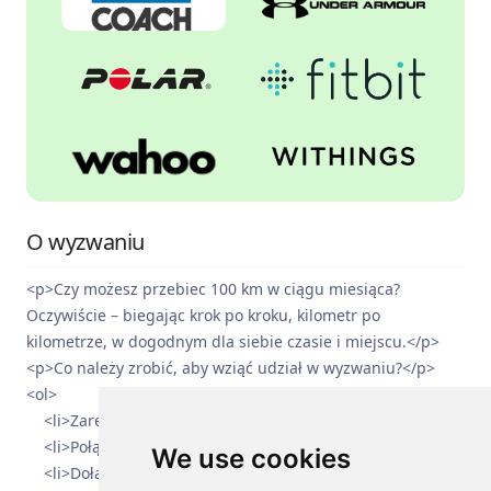
O wyzwaniu
<p>Czy możesz przebiec 100 km w ciągu miesiąca?
Oczywiście – biegając krok po kroku, kilometr po
kilometrze, w dogodnym dla siebie czasie i miejscu.</p>
<p>Co należy zrobić, aby wziąć udział w wyzwaniu?</p>
<ol>
<li>Zarejestruj się na platformie distantrace.com</li>
<li>Połącz swój profil z aplikacją sportową</li>
We use cookies
<li>Dołącz do wyzwania</li>