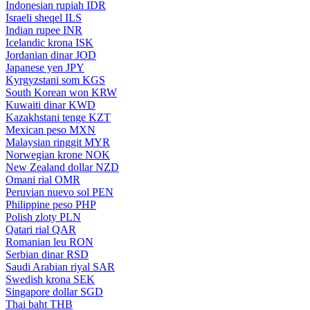
Indonesian rupiah
IDR
Israeli sheqel
ILS
Indian rupee
INR
Icelandic krona
ISK
Jordanian dinar
JOD
Japanese yen
JPY
Kyrgyzstani som
KGS
South Korean won
KRW
Kuwaiti dinar
KWD
Kazakhstani tenge
KZT
Mexican peso
MXN
Malaysian ringgit
MYR
Norwegian krone
NOK
New Zealand dollar
NZD
Omani rial
OMR
Peruvian nuevo sol
PEN
Philippine peso
PHP
Polish zloty
PLN
Qatari rial
QAR
Romanian leu
RON
Serbian dinar
RSD
Saudi Arabian riyal
SAR
Swedish krona
SEK
Singapore dollar
SGD
Thai baht
THB