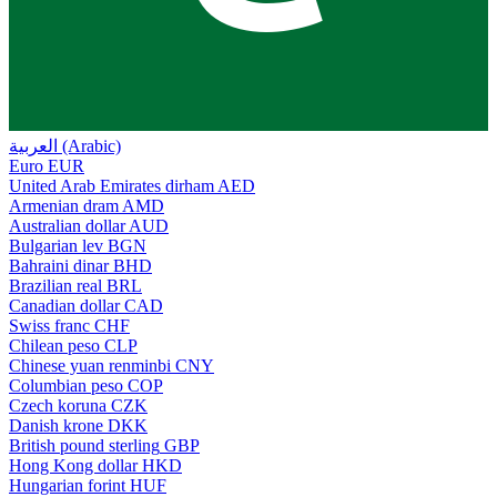
العربية (Arabic)
Euro
EUR
United Arab Emirates dirham
AED
Armenian dram
AMD
Australian dollar
AUD
Bulgarian lev
BGN
Bahraini dinar
BHD
Brazilian real
BRL
Canadian dollar
CAD
Swiss franc
CHF
Chilean peso
CLP
Chinese yuan renminbi
CNY
Columbian peso
COP
Czech koruna
CZK
Danish krone
DKK
British pound sterling
GBP
Hong Kong dollar
HKD
Hungarian forint
HUF