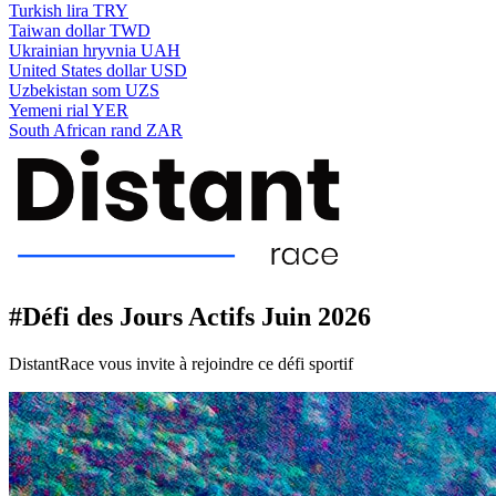
Turkish lira
TRY
Taiwan dollar
TWD
Ukrainian hryvnia
UAH
United States dollar
USD
Uzbekistan som
UZS
Yemeni rial
YER
South African rand
ZAR
#Défi des Jours Actifs Juin 2026
DistantRace vous invite à rejoindre ce défi sportif