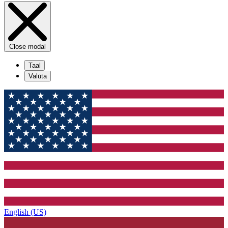
Close modal
Taal
Valūta
English (US)