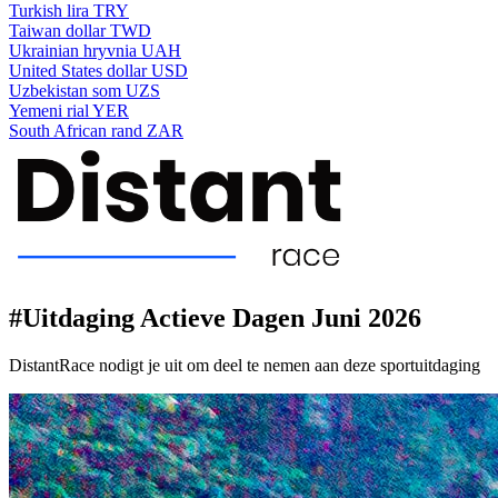
Turkish lira
TRY
Taiwan dollar
TWD
Ukrainian hryvnia
UAH
United States dollar
USD
Uzbekistan som
UZS
Yemeni rial
YER
South African rand
ZAR
#Uitdaging Actieve Dagen Juni 2026
DistantRace nodigt je uit om deel te nemen aan deze sportuitdaging