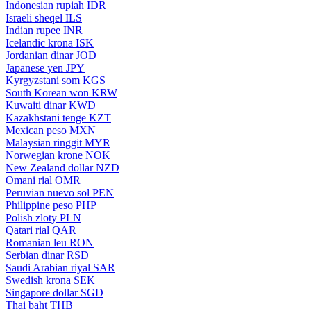
Indonesian rupiah
IDR
Israeli sheqel
ILS
Indian rupee
INR
Icelandic krona
ISK
Jordanian dinar
JOD
Japanese yen
JPY
Kyrgyzstani som
KGS
South Korean won
KRW
Kuwaiti dinar
KWD
Kazakhstani tenge
KZT
Mexican peso
MXN
Malaysian ringgit
MYR
Norwegian krone
NOK
New Zealand dollar
NZD
Omani rial
OMR
Peruvian nuevo sol
PEN
Philippine peso
PHP
Polish zloty
PLN
Qatari rial
QAR
Romanian leu
RON
Serbian dinar
RSD
Saudi Arabian riyal
SAR
Swedish krona
SEK
Singapore dollar
SGD
Thai baht
THB