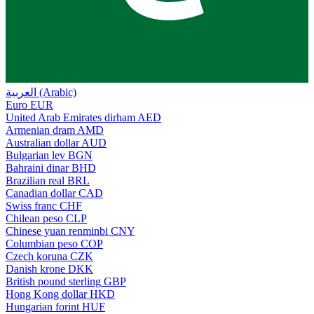
العربية (Arabic)
Euro
EUR
United Arab Emirates dirham
AED
Armenian dram
AMD
Australian dollar
AUD
Bulgarian lev
BGN
Bahraini dinar
BHD
Brazilian real
BRL
Canadian dollar
CAD
Swiss franc
CHF
Chilean peso
CLP
Chinese yuan renminbi
CNY
Columbian peso
COP
Czech koruna
CZK
Danish krone
DKK
British pound sterling
GBP
Hong Kong dollar
HKD
Hungarian forint
HUF