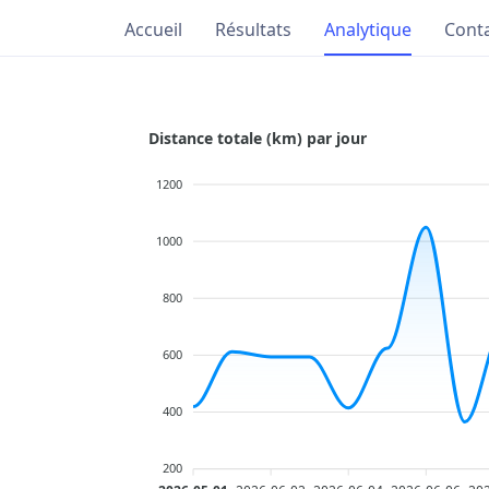
Accueil
Résultats
Analytique
Cont
Distance totale (km) par jour
1200
1000
800
600
400
200