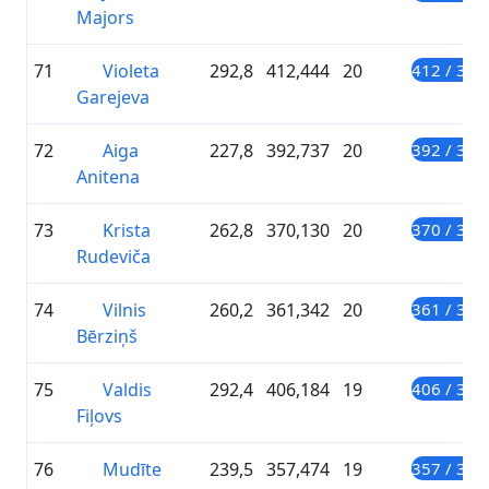
Majors
71
Violeta
292,8
412,444
20
412 / 300
Garejeva
72
Aiga
227,8
392,737
20
392 / 300
Anitena
73
Krista
262,8
370,130
20
370 / 300
Rudeviča
74
Vilnis
260,2
361,342
20
361 / 300
Bērziņš
75
Valdis
292,4
406,184
19
406 / 300
Fiļovs
76
Mudīte
239,5
357,474
19
357 / 300