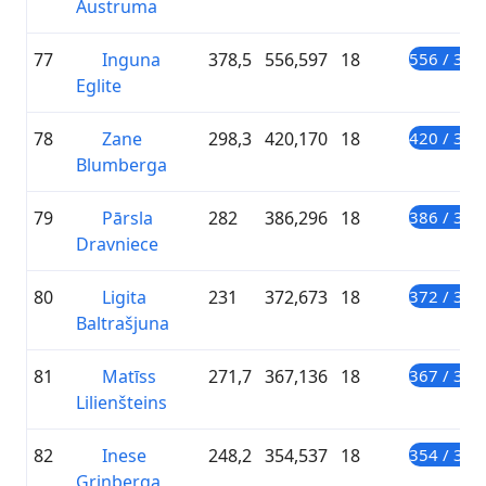
Austruma
77
Inguna
378,5
556,597
18
556 / 300
Eglite
78
Zane
298,3
420,170
18
420 / 300
Blumberga
79
Pārsla
282
386,296
18
386 / 300
Dravniece
80
Ligita
231
372,673
18
372 / 300
Baltrašjuna
81
Matīss
271,7
367,136
18
367 / 300
Lilienšteins
82
Inese
248,2
354,537
18
354 / 300
Grinberga