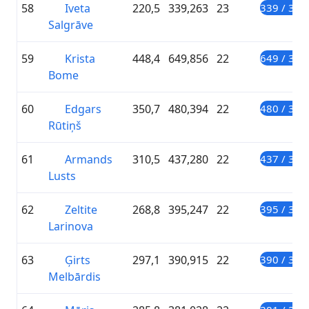
58
Iveta
220,5
339,263
23
339 / 300
Salgrāve
59
Krista
448,4
649,856
22
649 / 300
Bome
60
Edgars
350,7
480,394
22
480 / 300
Rūtiņš
61
Armands
310,5
437,280
22
437 / 300
Lusts
62
Zeltite
268,8
395,247
22
395 / 300
Larinova
63
Ģirts
297,1
390,915
22
390 / 300
Melbārdis