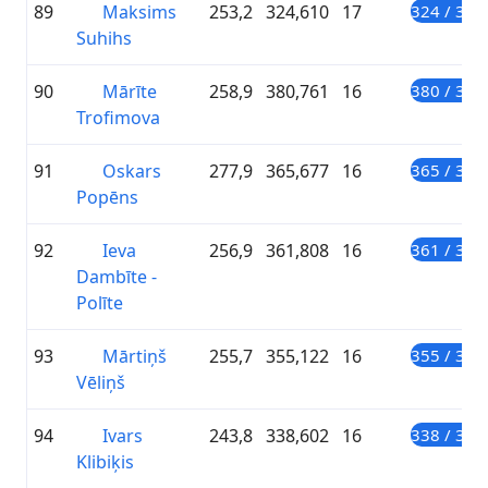
89
Maksims
253,2
324,610
17
324 / 300
Suhihs
90
Mārīte
258,9
380,761
16
380 / 300
Trofimova
91
Oskars
277,9
365,677
16
365 / 300
Popēns
92
Ieva
256,9
361,808
16
361 / 300
Dambīte -
Polīte
93
Mārtiņš
255,7
355,122
16
355 / 300
Vēliņš
94
Ivars
243,8
338,602
16
338 / 300
Klibiķis