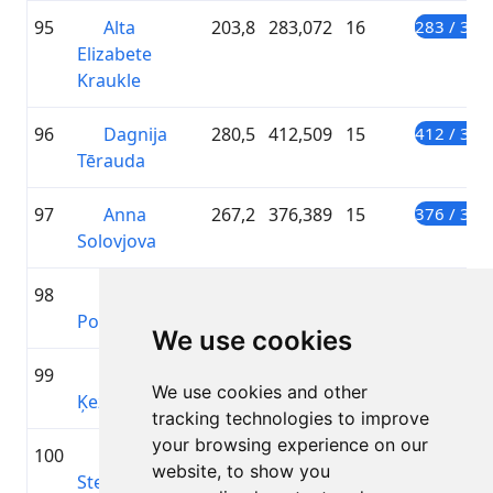
95
Alta
203,8
283,072
16
283 / 300
Elizabete
Kraukle
96
Dagnija
280,5
412,509
15
412 / 300
Tērauda
97
Anna
267,2
376,389
15
376 / 300
Solovjova
98
Laura
243
347,235
15
347 / 300
Pobusa
We use cookies
99
Marta
238,1
345,058
15
345 / 300
We use cookies and other
Ķezbere
tracking technologies to improve
your browsing experience on our
100
Baiba
237,8
330,265
15
330 / 300
website, to show you
Stepe