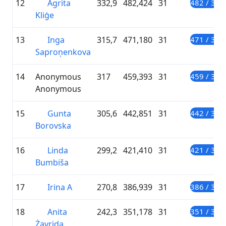
12
Agrita
332,9
482,424
31
482 / 300
Kliģe
13
Inga
315,7
471,180
31
471 / 300
Saproņenkova
14
Anonymous
317
459,393
31
459 / 300
Anonymous
15
Gunta
305,6
442,851
31
442 / 300
Borovska
16
Linda
299,2
421,410
31
421 / 300
Bumbiša
17
Irina A
270,8
386,939
31
386 / 300
18
Anita
242,3
351,178
31
351 / 300
Żavrida