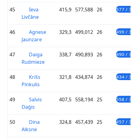
45
Ieva
415,9
577,588
26
577 / 300
Livčāne
46
Agnese
329,3
499,012
26
499 / 300
Jaunzare
47
Daiga
338,7
490,893
26
490 / 300
Rudmieze
48
Krišs
321,8
434,874
26
434 / 300
Pinkulis
49
Salvis
407,5
558,194
25
558 / 300
Daģis
50
Dina
324,8
457,439
25
457 / 300
Alksne