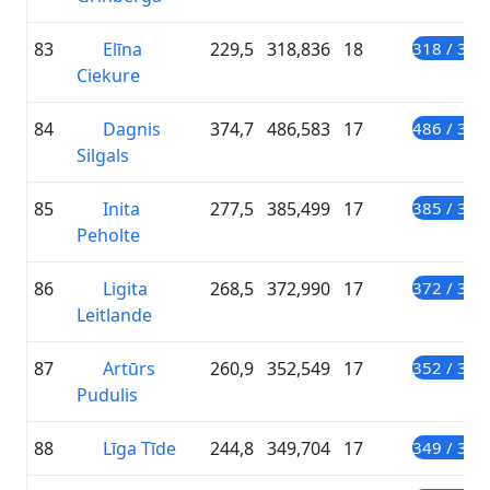
83
Elīna
229,5
318,836
18
318 / 300
Ciekure
84
Dagnis
374,7
486,583
17
486 / 300
Silgals
85
Inita
277,5
385,499
17
385 / 300
Peholte
86
Ligita
268,5
372,990
17
372 / 300
Leitlande
87
Artūrs
260,9
352,549
17
352 / 300
Pudulis
88
Līga Tīde
244,8
349,704
17
349 / 300