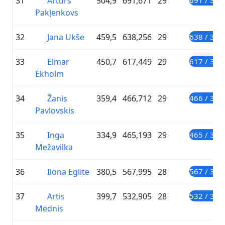
31
Artūrs
504,9
691,671
29
691 / 300
Pakļenkovs
32
Jana Ukše
459,5
638,256
29
638 / 300
33
Elmar
450,7
617,449
29
617 / 300
Ekholm
34
Žanis
359,4
466,712
29
466 / 300
Pavlovskis
35
Inga
334,9
465,193
29
465 / 300
Mežavilka
36
Ilona Eglite
380,5
567,995
28
567 / 300
37
Artis
399,7
532,905
28
532 / 300
Mednis