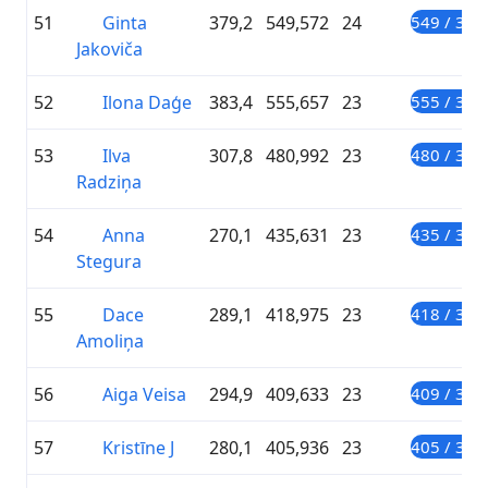
51
Ginta
379,2
549,572
24
549 / 300
Jakoviča
52
Ilona Daģe
383,4
555,657
23
555 / 300
53
Ilva
307,8
480,992
23
480 / 300
Radziņa
54
Anna
270,1
435,631
23
435 / 300
Stegura
55
Dace
289,1
418,975
23
418 / 300
Amoliņa
56
Aiga Veisa
294,9
409,633
23
409 / 300
57
Kristīne J
280,1
405,936
23
405 / 300