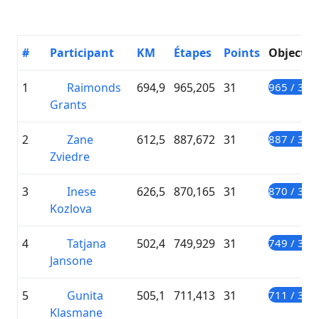
#
Participant
KM
Étapes
Points
Objectif
1
Raimonds
694,9
965,205
31
965 / 300
Grants
2
Zane
612,5
887,672
31
887 / 300
Zviedre
3
Inese
626,5
870,165
31
870 / 300
Kozlova
4
Tatjana
502,4
749,929
31
749 / 300
Jansone
5
Gunita
505,1
711,413
31
711 / 300
Klasmane