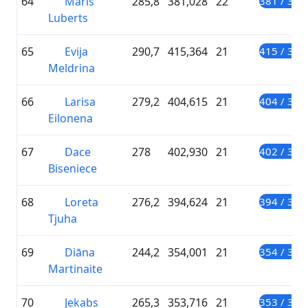
64
Māris
285,8
381,028
22
381 / 300
Luberts
65
Evija
290,7
415,364
21
415 / 300
Meldrina
66
Larisa
279,2
404,615
21
404 / 300
Eilonena
67
Dace
278
402,930
21
402 / 300
Biseniece
68
Loreta
276,2
394,624
21
394 / 300
Tjuha
69
Diāna
244,2
354,001
21
354 / 300
Martinaite
70
Jekabs
265,3
353,716
21
353 / 300