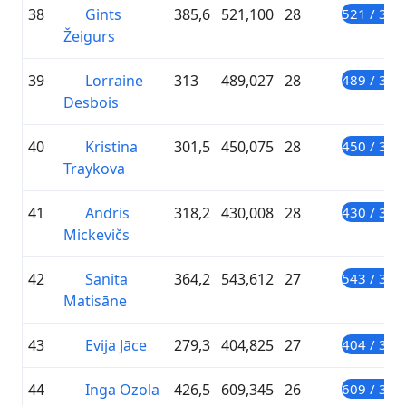
38
Gints
385,6
521,100
28
521 / 300
Žeigurs
39
Lorraine
313
489,027
28
489 / 300
Desbois
40
Kristina
301,5
450,075
28
450 / 300
Traykova
41
Andris
318,2
430,008
28
430 / 300
Mickevičs
42
Sanita
364,2
543,612
27
543 / 300
Matisāne
43
Evija Jāce
279,3
404,825
27
404 / 300
44
Inga Ozola
426,5
609,345
26
609 / 300