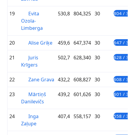
19
Evita
530,8
804,325
30
804 / 300
Ozola-
Limberga
20
Alise Griķe
459,6
647,374
30
647 / 300
21
Juris
502,7
628,340
30
628 / 300
Krīgers
22
Zane Grava
432,2
608,827
30
608 / 300
23
Mārtiņš
439,2
601,626
30
601 / 300
Danilevičs
24
Inga
407,4
558,157
30
558 / 300
Zaļupe