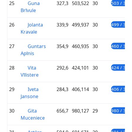
25
Guna
327,3
503,522
30
503 / 300
Brīvule
26
Jolanta
339,9
499,937
30
499 / 300
Kravale
27
Guntars
354,9
460,935
30
460 / 300
Apīnis
28
Vita
292,6
424,101
30
424 / 300
Vīlistere
29
Iveta
284,3
406,114
30
406 / 300
Jansone
30
Gita
656,7
980,127
29
980 / 300
Muceniece