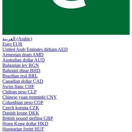
العربية (Arabic)
Euro
EUR
United Arab Emirates dirham
AED
Armenian dram
AMD
Australian dollar
AUD
Bulgarian lev
BGN
Bahraini dinar
BHD
Brazilian real
BRL
Canadian dollar
CAD
Swiss franc
CHF
Chilean peso
CLP
Chinese yuan renminbi
CNY
Columbian peso
COP
Czech koruna
CZK
Danish krone
DKK
British pound sterling
GBP
Hong Kong dollar
HKD
Hungarian forint
HUF