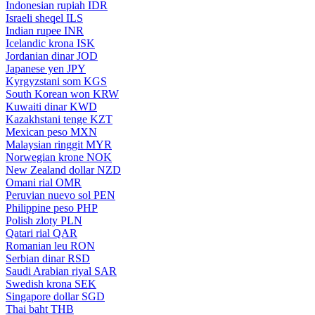
Indonesian rupiah
IDR
Israeli sheqel
ILS
Indian rupee
INR
Icelandic krona
ISK
Jordanian dinar
JOD
Japanese yen
JPY
Kyrgyzstani som
KGS
South Korean won
KRW
Kuwaiti dinar
KWD
Kazakhstani tenge
KZT
Mexican peso
MXN
Malaysian ringgit
MYR
Norwegian krone
NOK
New Zealand dollar
NZD
Omani rial
OMR
Peruvian nuevo sol
PEN
Philippine peso
PHP
Polish zloty
PLN
Qatari rial
QAR
Romanian leu
RON
Serbian dinar
RSD
Saudi Arabian riyal
SAR
Swedish krona
SEK
Singapore dollar
SGD
Thai baht
THB