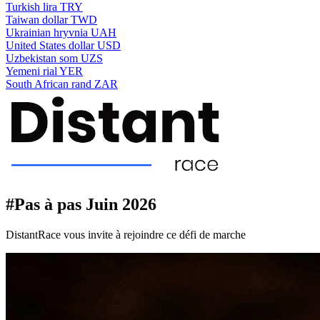
Turkish lira
TRY
Taiwan dollar
TWD
Ukrainian hryvnia
UAH
United States dollar
USD
Uzbekistan som
UZS
Yemeni rial
YER
South African rand
ZAR
#Pas à pas Juin 2026
DistantRace vous invite à rejoindre ce défi de marche