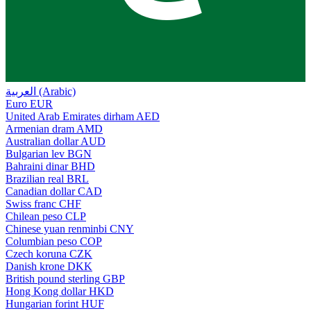
العربية (Arabic)
Euro
EUR
United Arab Emirates dirham
AED
Armenian dram
AMD
Australian dollar
AUD
Bulgarian lev
BGN
Bahraini dinar
BHD
Brazilian real
BRL
Canadian dollar
CAD
Swiss franc
CHF
Chilean peso
CLP
Chinese yuan renminbi
CNY
Columbian peso
COP
Czech koruna
CZK
Danish krone
DKK
British pound sterling
GBP
Hong Kong dollar
HKD
Hungarian forint
HUF