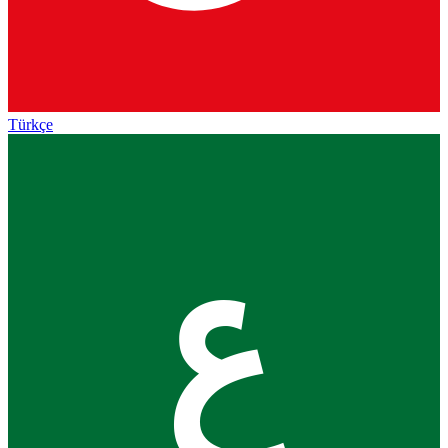
Türkçe
ع