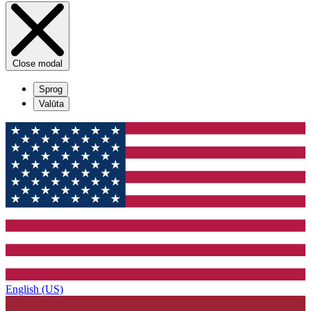
Close modal
Sprog
Valūta
English (US)