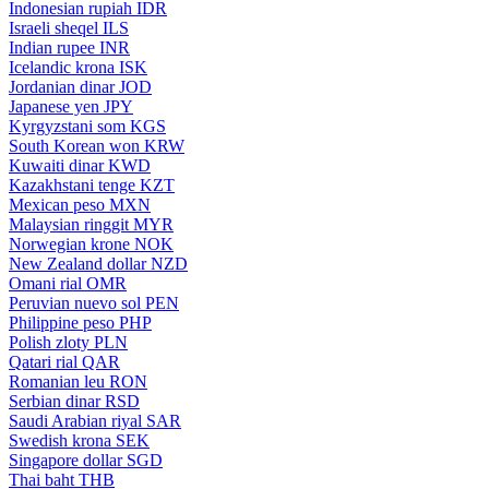
Indonesian rupiah
IDR
Israeli sheqel
ILS
Indian rupee
INR
Icelandic krona
ISK
Jordanian dinar
JOD
Japanese yen
JPY
Kyrgyzstani som
KGS
South Korean won
KRW
Kuwaiti dinar
KWD
Kazakhstani tenge
KZT
Mexican peso
MXN
Malaysian ringgit
MYR
Norwegian krone
NOK
New Zealand dollar
NZD
Omani rial
OMR
Peruvian nuevo sol
PEN
Philippine peso
PHP
Polish zloty
PLN
Qatari rial
QAR
Romanian leu
RON
Serbian dinar
RSD
Saudi Arabian riyal
SAR
Swedish krona
SEK
Singapore dollar
SGD
Thai baht
THB