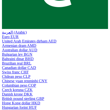
العربية (Arabic)
Euro
EUR
United Arab Emirates dirham
AED
Armenian dram
AMD
Australian dollar
AUD
Bulgarian lev
BGN
Bahraini dinar
BHD
Brazilian real
BRL
Canadian dollar
CAD
Swiss franc
CHF
Chilean peso
CLP
Chinese yuan renminbi
CNY
Columbian peso
COP
Czech koruna
CZK
Danish krone
DKK
British pound sterling
GBP
Hong Kong dollar
HKD
Hungarian forint
HUF