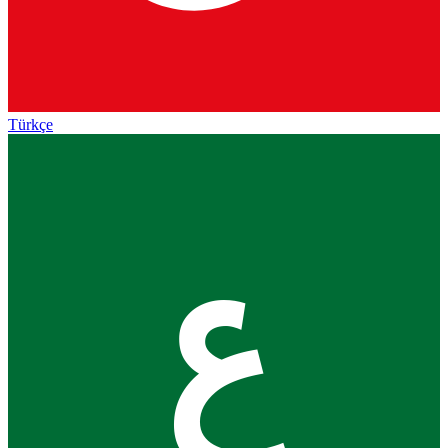
Türkçe
ع