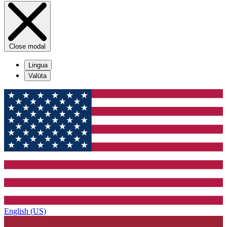
Close modal
Lingua
Valūta
English (US)