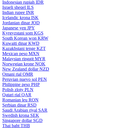
Indonesian rupiah
IDR
Israeli sheqel
ILS
Indian rupee
INR
Icelandic krona
ISK
Jordanian dinar
JOD
Japanese yen
JPY
Kyrgyzstani som
KGS
South Korean won
KRW
Kuwaiti dinar
KWD
Kazakhstani tenge
KZT
Mexican peso
MXN
Malaysian ringgit
MYR
Norwegian krone
NOK
New Zealand dollar
NZD
Omani rial
OMR
Peruvian nuevo sol
PEN
Philippine peso
PHP
Polish zloty
PLN
Qatari rial
QAR
Romanian leu
RON
Serbian dinar
RSD
Saudi Arabian riyal
SAR
Swedish krona
SEK
Singapore dollar
SGD
Thai baht
THB