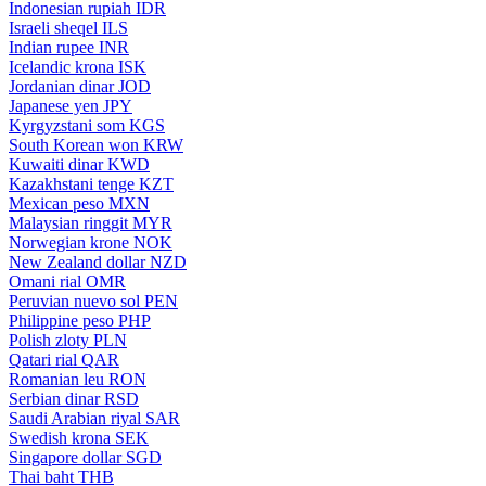
Indonesian rupiah
IDR
Israeli sheqel
ILS
Indian rupee
INR
Icelandic krona
ISK
Jordanian dinar
JOD
Japanese yen
JPY
Kyrgyzstani som
KGS
South Korean won
KRW
Kuwaiti dinar
KWD
Kazakhstani tenge
KZT
Mexican peso
MXN
Malaysian ringgit
MYR
Norwegian krone
NOK
New Zealand dollar
NZD
Omani rial
OMR
Peruvian nuevo sol
PEN
Philippine peso
PHP
Polish zloty
PLN
Qatari rial
QAR
Romanian leu
RON
Serbian dinar
RSD
Saudi Arabian riyal
SAR
Swedish krona
SEK
Singapore dollar
SGD
Thai baht
THB