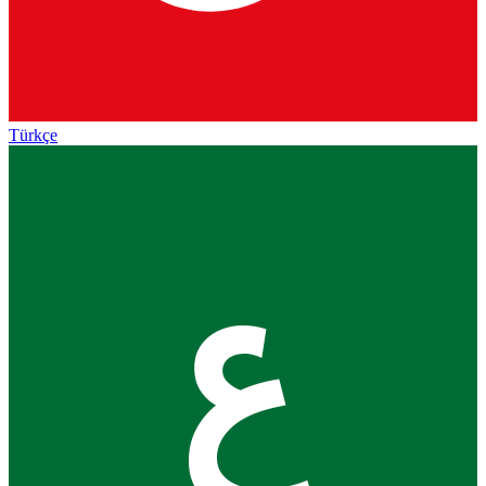
Türkçe
ع