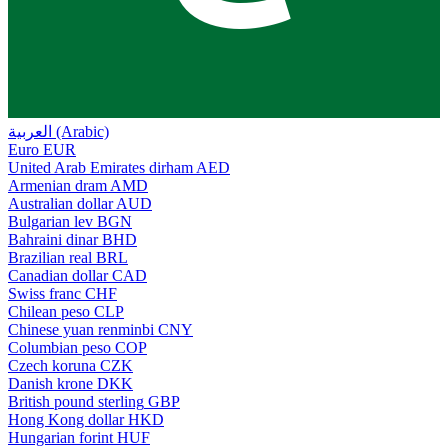
العربية (Arabic)
Euro
EUR
United Arab Emirates dirham
AED
Armenian dram
AMD
Australian dollar
AUD
Bulgarian lev
BGN
Bahraini dinar
BHD
Brazilian real
BRL
Canadian dollar
CAD
Swiss franc
CHF
Chilean peso
CLP
Chinese yuan renminbi
CNY
Columbian peso
COP
Czech koruna
CZK
Danish krone
DKK
British pound sterling
GBP
Hong Kong dollar
HKD
Hungarian forint
HUF