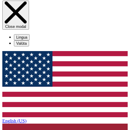
Close modal
Lingua
Valūta
English (US)