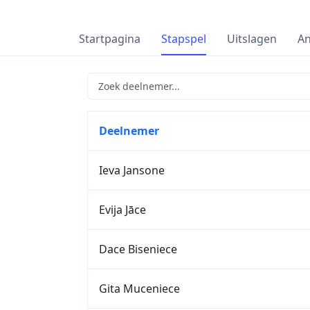
Startpagina
Stapspel
Uitslagen
An
Deelnemer
Ieva Jansone
Evija Jāce
Dace Biseniece
Gita Muceniece