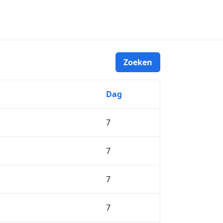
Dag
7
7
7
7