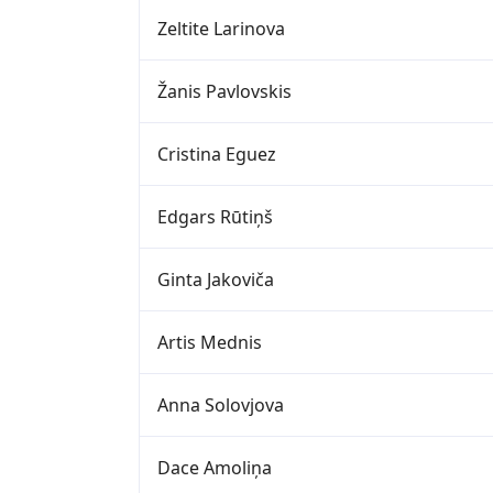
Zeltite Larinova
Žanis Pavlovskis
Cristina Eguez
Edgars Rūtiņš
Ginta Jakoviča
Artis Mednis
Anna Solovjova
Dace Amoliņa