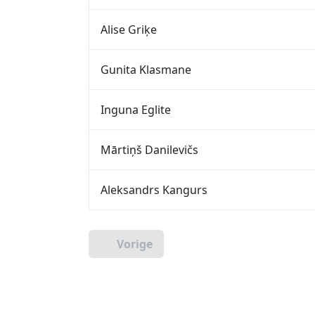
Alise Griķe
Gunita Klasmane
Inguna Eglite
Mārtiņš Danilevičs
Aleksandrs Kangurs
Vorige