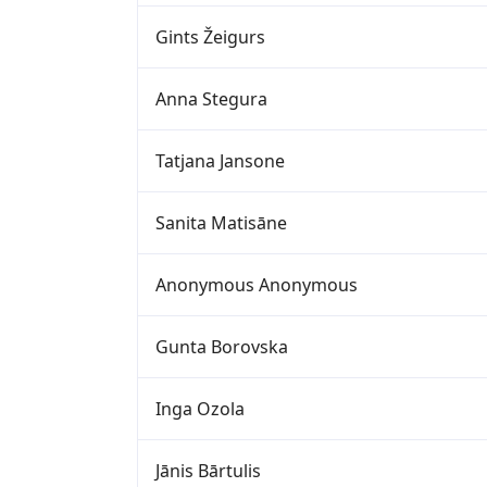
Gints Žeigurs
Anna Stegura
Tatjana Jansone
Sanita Matisāne
Anonymous Anonymous
Gunta Borovska
Inga Ozola
Jānis Bārtulis