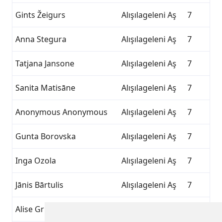
Gints Žeigurs
Alışılageleni Aş
7
Anna Stegura
Alışılageleni Aş
7
Tatjana Jansone
Alışılageleni Aş
7
Sanita Matisāne
Alışılageleni Aş
7
Anonymous Anonymous
Alışılageleni Aş
7
Gunta Borovska
Alışılageleni Aş
7
Inga Ozola
Alışılageleni Aş
7
Jānis Bārtulis
Alışılageleni Aş
7
Alise Griķe
Alışılageleni Aş
7