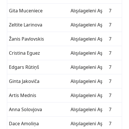
Gita Muceniece
Alışılageleni Aş
7
Zeltite Larinova
Alışılageleni Aş
7
Žanis Pavlovskis
Alışılageleni Aş
7
Cristina Eguez
Alışılageleni Aş
7
Edgars Rūtiņš
Alışılageleni Aş
7
Ginta Jakoviča
Alışılageleni Aş
7
Artis Mednis
Alışılageleni Aş
7
Anna Solovjova
Alışılageleni Aş
7
Dace Amoliņa
Alışılageleni Aş
7