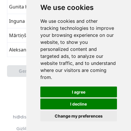
We use cookies
Gunita Klasmane
Alışılageleni Aş
7
Inguna Eglite
Alışılageleni Aş
7
We use cookies and other
tracking technologies to improve
Mārtiņš Danilevičs
your browsing experience on our
Alışılageleni Aş
7
website, to show you
personalized content and
Aleksandrs Kangurs
Alışılageleni Aş
7
targeted ads, to analyze our
website traffic, and to understand
Sayfa 1 / 5
where our visitors are coming
Geri
Sonraki
Toplam 101 Başarılar
from.
I agree
I decline
Tüm hakları saklıdır. DistantRace
Change my preferences
hi@distantrace.com
+371 25425987
Gizlilik Politikası
Kullanım Koşulları