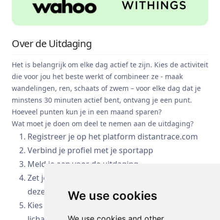
Over de Uitdaging
Het is belangrijk om elke dag actief te zijn. Kies de activiteit
die voor jou het beste werkt of combineer ze - maak
wandelingen, ren, schaats of zwem – voor elke dag dat je
minstens 30 minuten actief bent, ontvang je een punt.
Hoeveel punten kun je in een maand sparen?
Wat moet je doen om deel te nemen aan de uitdaging?
Registreer je op het platform distantrace.com
Verbind je profiel met je sportapp
Meld je aan voor de uitdaging
Zet je sportapp aan tijdens de training (schakel
deze uit na de training)
We use cookies
Kies een tijd en plaats die geschikt zijn voor
lichaamsbeweging - loop, ren, fiets of doe een
We use cookies and other