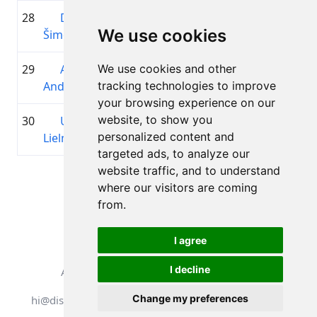
28
Dairis
00:00:00
0
-
-
We use cookies
Šimēns
29
Abrham
We use cookies and other
00:00:00
0
-
-
Android
tracking technologies to improve
your browsing experience on our
website, to show you
30
Uģis
00:00:00
0
-
-
personalized content and
Lielmanis
targeted ads, to analyze our
website traffic, and to understand
Pagina 1 van 1
where our visitors are coming
Totaal 30 Deelnemers
from.
I agree
I decline
Alle rechten voorbehouden. DistantRace
Change my preferences
hi@distantrace.com
+371 25425987