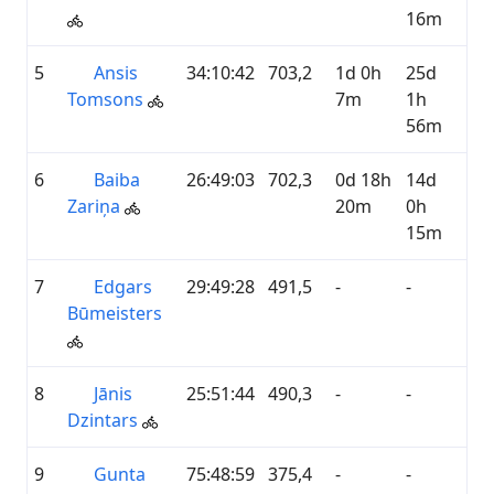
16m
5
Ansis
34:10:42
703,2
1d 0h
25d
Tomsons
7m
1h
56m
6
Baiba
26:49:03
702,3
0d 18h
14d
Zariņa
20m
0h
15m
7
Edgars
29:49:28
491,5
-
-
Būmeisters
8
Jānis
25:51:44
490,3
-
-
Dzintars
9
Gunta
75:48:59
375,4
-
-