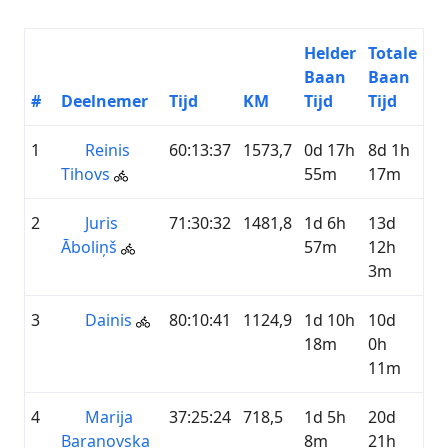
Helder
Totale
Baan
Baan
#
Deelnemer
Tijd
KM
Tijd
Tijd
1
Reinis
60:13:37
1573,7
0d 17h
8d 1h
Tihovs
55m
17m
2
Juris
71:30:32
1481,8
1d 6h
13d
Āboliņš
57m
12h
3m
3
Dainis
80:10:41
1124,9
1d 10h
10d
18m
0h
11m
4
Marija
37:25:24
718,5
1d 5h
20d
Baranovska
8m
21h