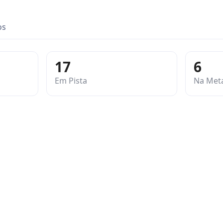
os
17
6
Em Pista
Na Met