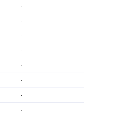
-
-
-
-
-
-
-
-