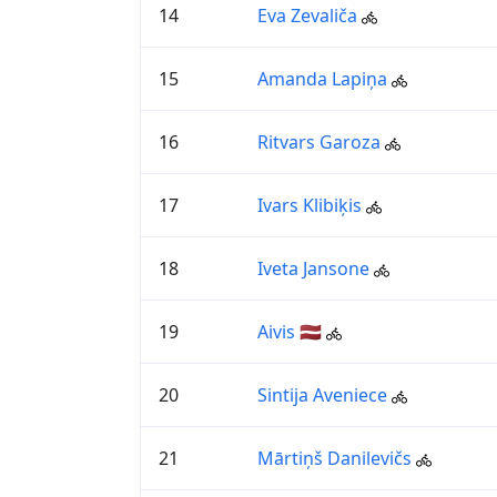
14
Eva Zevaliča
15
Amanda Lapiņa
16
Ritvars Garoza
17
Ivars Klibiķis
18
Iveta Jansone
19
Aivis 🇱🇻
20
Sintija Aveniece
21
Mārtiņš Danilevičs