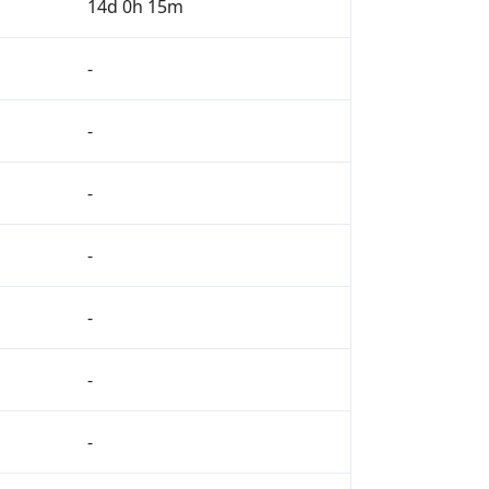
14d 0h 15m
-
-
-
-
-
-
-