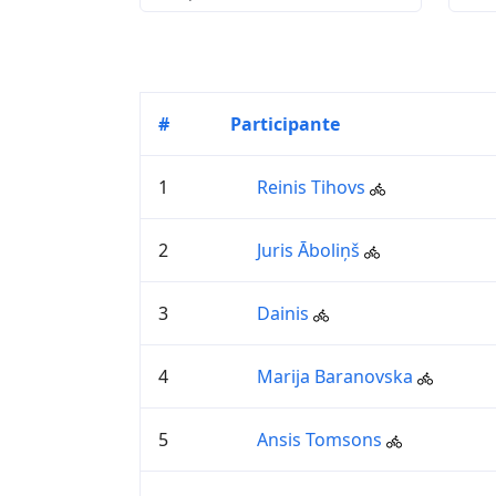
#
Participante
1
Reinis Tihovs
2
Juris Āboliņš
3
Dainis
4
Marija Baranovska
5
Ansis Tomsons