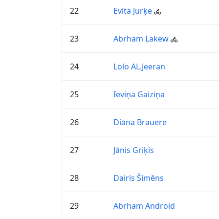
22
Evita Jurķe
23
Abrham Lakew
24
Lolo AL.Jeeran
25
Ieviņa Gaiziņa
26
Diāna Brauere
27
Jānis Griķis
28
Dairis Šimēns
29
Abrham Android