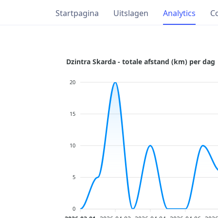
Startpagina
Uitslagen
Analytics
C
Dzintra Skarda - totale afstand (km) per dag
20
15
10
5
0