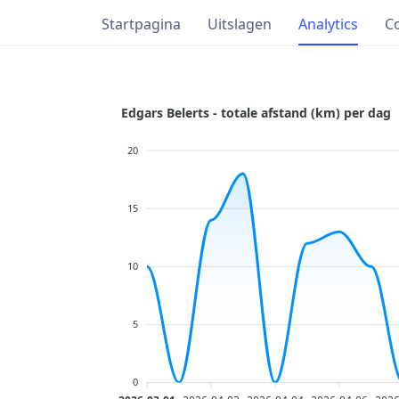
Startpagina
Uitslagen
Analytics
C
Edgars Belerts - totale afstand (km) per dag
20
15
10
5
0