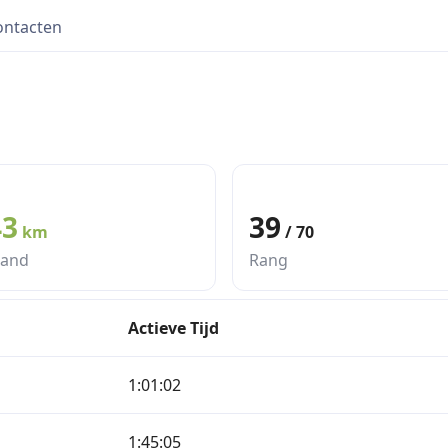
ontacten
43
39
km
/ 70
tand
Rang
Actieve Tijd
1:01:02
1:45:05