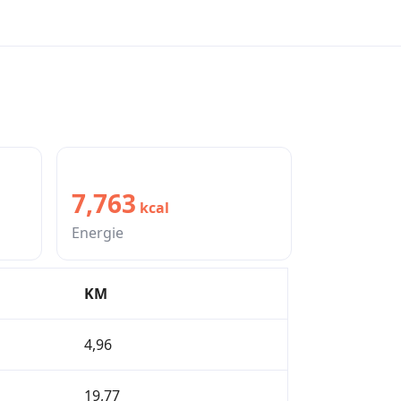
1
uren
7,763
kcal
Fietsen
Energie
KM
4,96
19,77