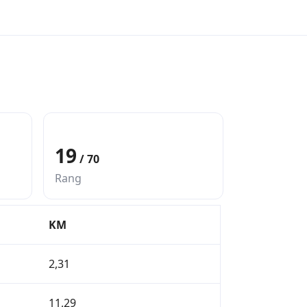
39
uren
19
/ 70
Fietsen
Rang
KM
2,31
11,29