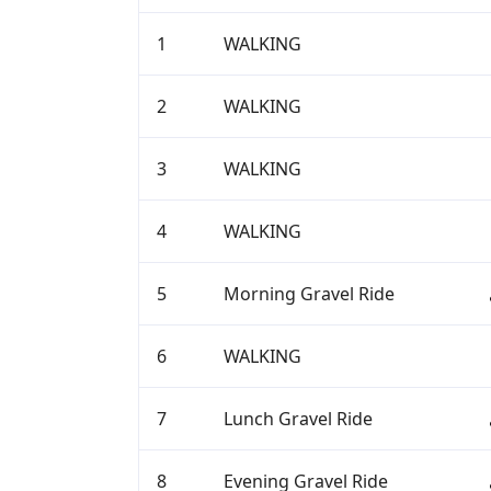
1
WALKING
2
WALKING
3
WALKING
4
WALKING
5
Morning Gravel Ride
6
WALKING
7
Lunch Gravel Ride
8
Evening Gravel Ride