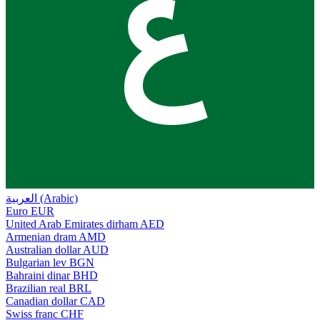
ع
العربية (Arabic)
Euro
EUR
United Arab Emirates dirham
AED
Armenian dram
AMD
Australian dollar
AUD
Bulgarian lev
BGN
Bahraini dinar
BHD
Brazilian real
BRL
Canadian dollar
CAD
Swiss franc
CHF