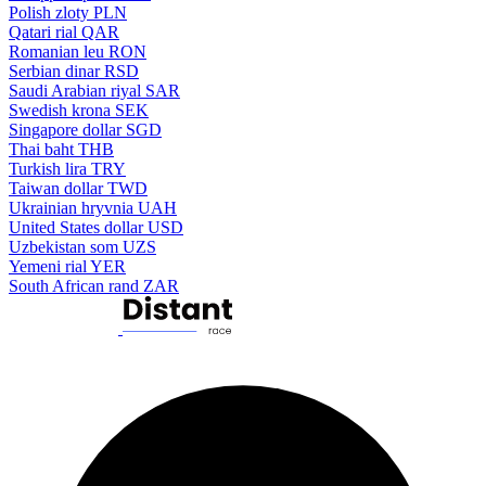
Polish zloty
PLN
Qatari rial
QAR
Romanian leu
RON
Serbian dinar
RSD
Saudi Arabian riyal
SAR
Swedish krona
SEK
Singapore dollar
SGD
Thai baht
THB
Turkish lira
TRY
Taiwan dollar
TWD
Ukrainian hryvnia
UAH
United States dollar
USD
Uzbekistan som
UZS
Yemeni rial
YER
South African rand
ZAR