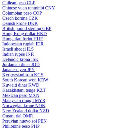
Chilean peso
CLP
Chinese yuan renminbi
CNY
Columbian peso
COP
Czech koruna
CZK
Danish krone
DKK
British pound sterling
GBP
Hong Kong dollar
HKD
Hungarian forint
HUF
Indonesian rupiah
IDR
Israeli sheqel
ILS
Indian rupee
INR
Icelandic krona
ISK
Jordanian dinar
JOD
Japanese yen
JPY
Kyrgyzstani som
KGS
South Korean won
KRW
Kuwaiti dinar
KWD
Kazakhstani tenge
KZT
Mexican peso
MXN
Malaysian ringgit
MYR
Norwegian krone
NOK
New Zealand dollar
NZD
Omani rial
OMR
Peruvian nuevo sol
PEN
Philippine peso
PHP