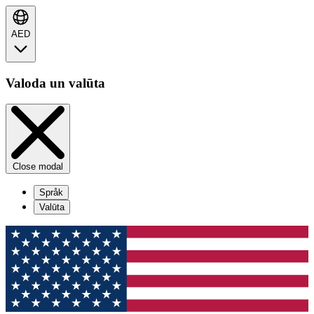
AED
Valoda un valūta
Close modal
Språk
Valūta