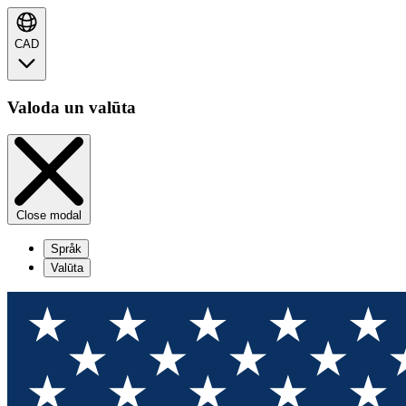
CAD
Valoda un valūta
Close modal
Språk
Valūta