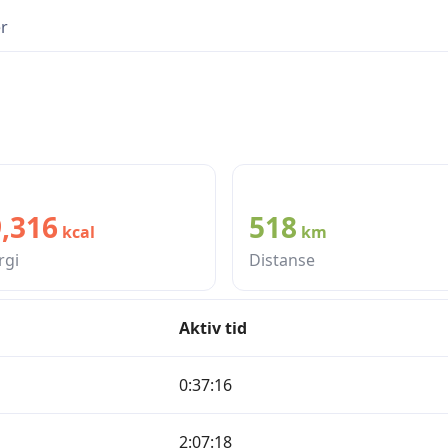
r
,316
518
kcal
km
rgi
Distanse
Aktiv tid
0:37:16
2:07:18