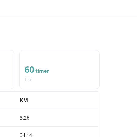
18
timer
60
timer
Sykling
Tid
KM
3.26
34.14