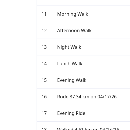
11
Morning Walk
12
Afternoon Walk
13
Night Walk
14
Lunch Walk
15
Evening Walk
16
Rode 37.34 km on 04/17/26
17
Evening Ride
18
Walked 4.61 km on 04/15/26