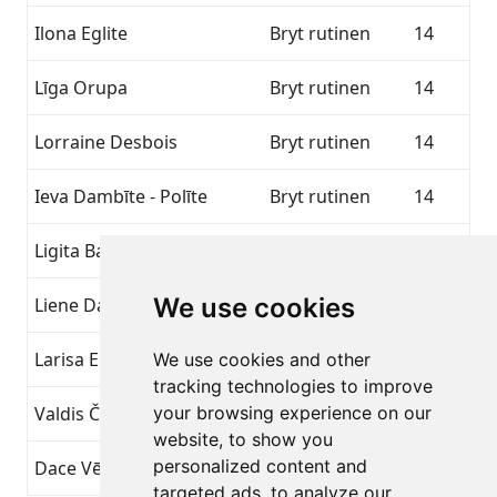
Ilona Eglite
Bryt rutinen
14
Līga Orupa
Bryt rutinen
14
Lorraine Desbois
Bryt rutinen
14
Ieva Dambīte - Polīte
Bryt rutinen
14
Ligita Baltrašjuna
Bryt rutinen
14
We use cookies
Liene Davidovska
Bryt rutinen
14
Larisa Eilonena
Bryt rutinen
14
We use cookies and other
tracking technologies to improve
Valdis Čunka
your browsing experience on our
Bryt rutinen
14
website, to show you
personalized content and
Dace Vēvere
Bryt rutinen
14
targeted ads, to analyze our