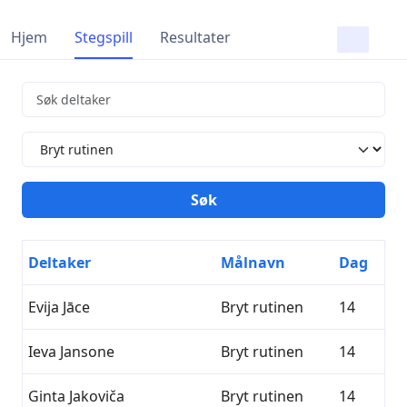
Hjem
Stegspill
Resultater
Deltaker
Målnavn
Dag
Evija Jāce
Bryt rutinen
14
Ieva Jansone
Bryt rutinen
14
Ginta Jakoviča
Bryt rutinen
14