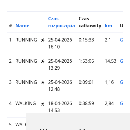
Czas
Czas
#
Name
rozpoczęcia
całkowity
km
Usł
1
RUNNING
25-04-2026
0:15:33
2,1
GAR
16:10
2
RUNNING
25-04-2026
1:53:05
14,53
GAR
13:29
3
RUNNING
25-04-2026
0:09:01
1,16
GAR
12:48
4
WALKING
18-04-2026
0:38:59
2,84
GAR
14:53
5
WALKING
18-04-2026
0:13:10
0,98
GAR