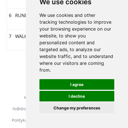
We use cookies
10:38
6
RUNNING
We use cookies and other
03-04-2026
1:05:02
9,79
GAR
tracking technologies to improve
13:33
your browsing experience on our
website, to show you
7
WALKING
03-04-2026
0:18:52
1,88
GAR
personalized content and
13:00
targeted ads, to analyze our
website traffic, and to understand
Strona 1 z 1
where our visitors are coming
Suma 7 Wyniki
from.
I agree
I decline
Wszelkie prawa zastrzeżone. DistantRace
Change my preferences
hi@distantrace.com
+371 25425987
Polityka Prywatności
Zasady korzystania