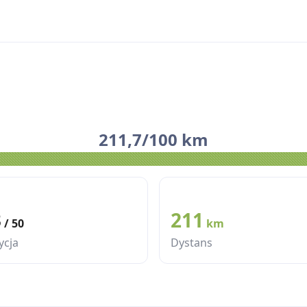
211,7/100 km
3
211
/ 50
km
ycja
Dystans