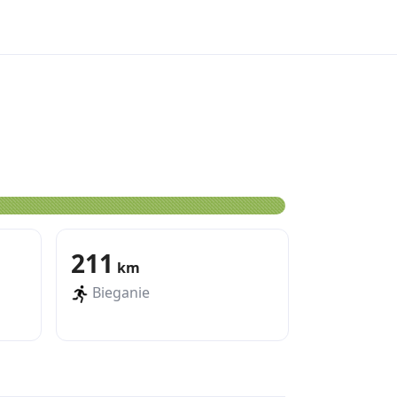
211
km
Bieganie