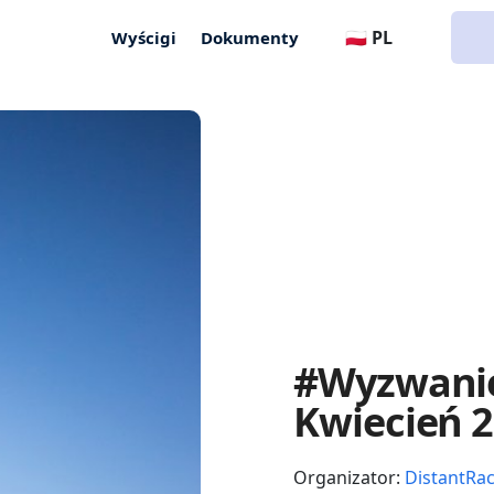
🇵🇱 PL
Wyścigi
Dokumenty
#Wyzwanie
Kwiecień 
Organizator:
DistantRa