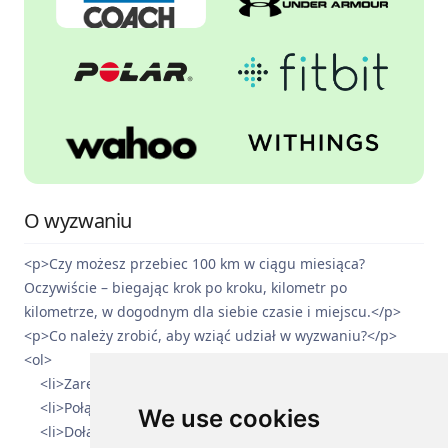
O wyzwaniu
<p>Czy możesz przebiec 100 km w ciągu miesiąca?
Oczywiście – biegając krok po kroku, kilometr po
kilometrze, w dogodnym dla siebie czasie i miejscu.</p>
<p>Co należy zrobić, aby wziąć udział w wyzwaniu?</p>
<ol>
<li>Zarejestruj się na platformie distantrace.com</li>
<li>Połącz swój profil z aplikacją sportową</li>
We use cookies
<li>Dołącz do wyzwania</li>