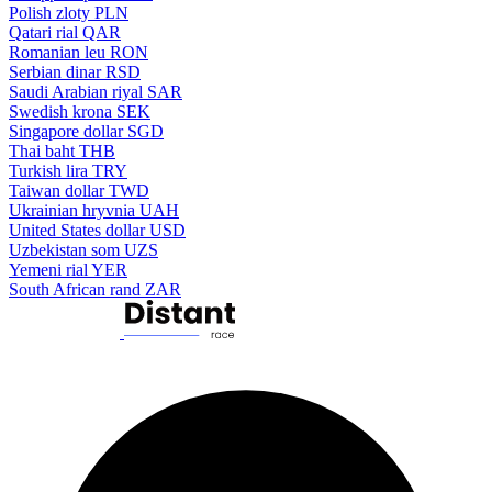
Polish zloty
PLN
Qatari rial
QAR
Romanian leu
RON
Serbian dinar
RSD
Saudi Arabian riyal
SAR
Swedish krona
SEK
Singapore dollar
SGD
Thai baht
THB
Turkish lira
TRY
Taiwan dollar
TWD
Ukrainian hryvnia
UAH
United States dollar
USD
Uzbekistan som
UZS
Yemeni rial
YER
South African rand
ZAR