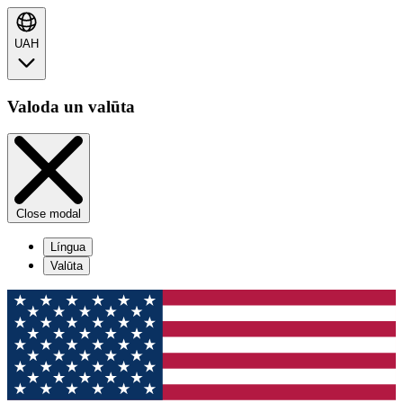
UAH
Valoda un valūta
Close modal
Língua
Valūta