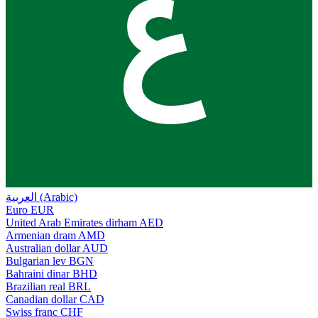
ع
العربية (Arabic)
Euro
EUR
United Arab Emirates dirham
AED
Armenian dram
AMD
Australian dollar
AUD
Bulgarian lev
BGN
Bahraini dinar
BHD
Brazilian real
BRL
Canadian dollar
CAD
Swiss franc
CHF