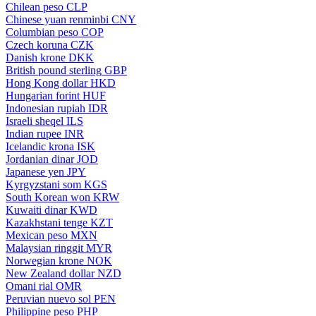
Chilean peso
CLP
Chinese yuan renminbi
CNY
Columbian peso
COP
Czech koruna
CZK
Danish krone
DKK
British pound sterling
GBP
Hong Kong dollar
HKD
Hungarian forint
HUF
Indonesian rupiah
IDR
Israeli sheqel
ILS
Indian rupee
INR
Icelandic krona
ISK
Jordanian dinar
JOD
Japanese yen
JPY
Kyrgyzstani som
KGS
South Korean won
KRW
Kuwaiti dinar
KWD
Kazakhstani tenge
KZT
Mexican peso
MXN
Malaysian ringgit
MYR
Norwegian krone
NOK
New Zealand dollar
NZD
Omani rial
OMR
Peruvian nuevo sol
PEN
Philippine peso
PHP