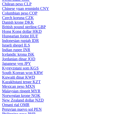
Chilean peso
CLP
Chinese yuan renminbi
CNY
Columbian peso
COP
Czech koruna
CZK
Danish krone
DKK
British pound sterling
GBP
Hong Kong dollar
HKD
Hungarian forint
HUF
Indonesian rupiah
IDR
Israeli sheqel
ILS
Indian rupee
INR
Icelandic krona
ISK
Jordanian dinar
JOD
Japanese yen
JPY
Kyrgyzstani som
KGS
South Korean won
KRW
Kuwaiti dinar
KWD
Kazakhstani tenge
KZT
Mexican peso
MXN
Malaysian ringgit
MYR
Norwegian krone
NOK
New Zealand dollar
NZD
Omani rial
OMR
Peruvian nuevo sol
PEN
Philippine peso
PHP