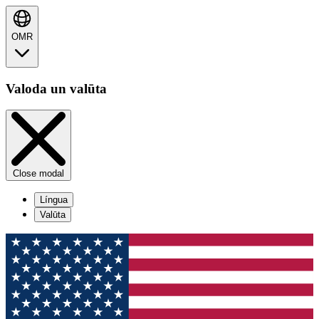
OMR
Valoda un valūta
Close modal
Língua
Valūta