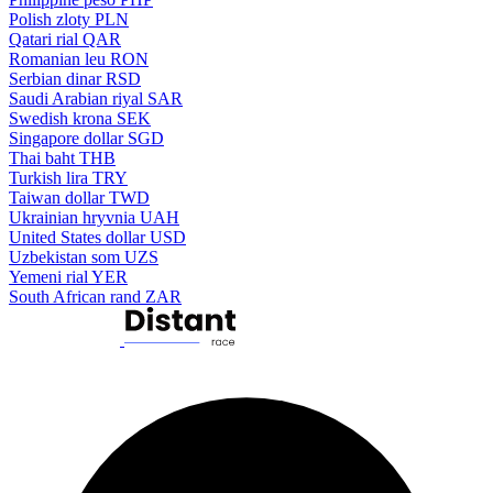
Polish zloty
PLN
Qatari rial
QAR
Romanian leu
RON
Serbian dinar
RSD
Saudi Arabian riyal
SAR
Swedish krona
SEK
Singapore dollar
SGD
Thai baht
THB
Turkish lira
TRY
Taiwan dollar
TWD
Ukrainian hryvnia
UAH
United States dollar
USD
Uzbekistan som
UZS
Yemeni rial
YER
South African rand
ZAR