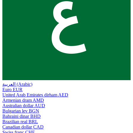
ع
العربية (Arabic)
Euro
EUR
United Arab Emirates dirham
AED
Armenian dram
AMD
Australian dollar
AUD
Bulgarian lev
BGN
Bahraini dinar
BHD
Brazilian real
BRL
Canadian dollar
CAD
Swiss franc
CHF