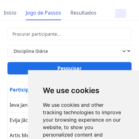
Início
Jogo de Passos
Resultados
We use cookies
Participante
Nome da Meta
Dia
Ieva Jansone
Disciplina Diária
26
We use cookies and other
tracking technologies to improve
Evija Jāce
your browsing experience on our
Disciplina Diária
26
website, to show you
personalized content and
Artis Mednis
Disciplina Diária
26