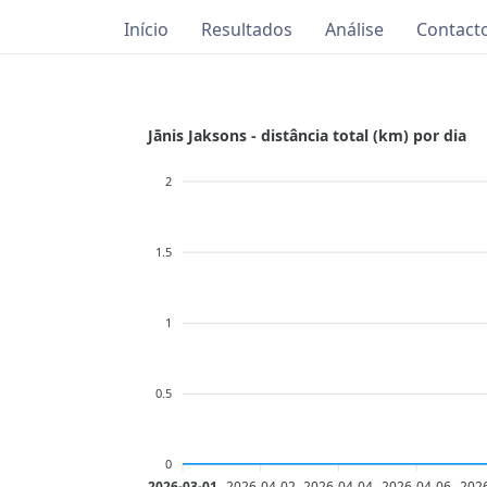
Início
Resultados
Análise
Contact
Jānis Jaksons - distância total (km) por dia
2
1.5
1
0.5
0
2026-03-01
2026-04-02
2026-04-04
2026-04-06
202