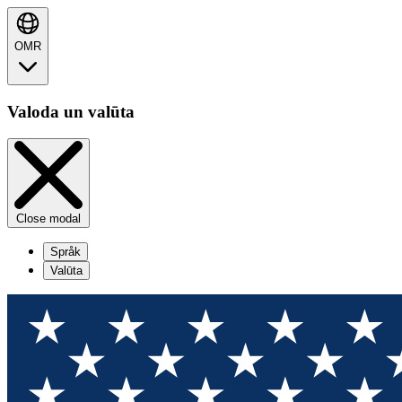
OMR
Valoda un valūta
Close modal
Språk
Valūta