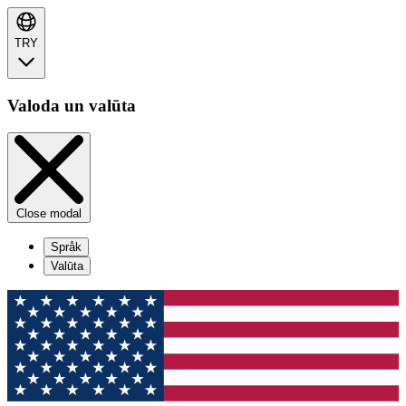
TRY
Valoda un valūta
Close modal
Språk
Valūta