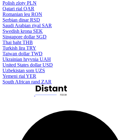
Polish zloty
PLN
Qatari rial
QAR
Romanian leu
RON
Serbian dinar
RSD
Saudi Arabian riyal
SAR
Swedish krona
SEK
Singapore dollar
SGD
Thai baht
THB
Turkish lira
TRY
Taiwan dollar
TWD
Ukrainian hryvnia
UAH
United States dollar
USD
Uzbekistan som
UZS
Yemeni rial
YER
South African rand
ZAR