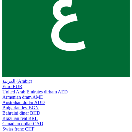
ع
العربية (Arabic)
Euro
EUR
United Arab Emirates dirham
AED
Armenian dram
AMD
Australian dollar
AUD
Bulgarian lev
BGN
Bahraini dinar
BHD
Brazilian real
BRL
Canadian dollar
CAD
Swiss franc
CHF