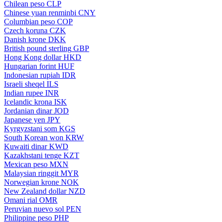
Chilean peso
CLP
Chinese yuan renminbi
CNY
Columbian peso
COP
Czech koruna
CZK
Danish krone
DKK
British pound sterling
GBP
Hong Kong dollar
HKD
Hungarian forint
HUF
Indonesian rupiah
IDR
Israeli sheqel
ILS
Indian rupee
INR
Icelandic krona
ISK
Jordanian dinar
JOD
Japanese yen
JPY
Kyrgyzstani som
KGS
South Korean won
KRW
Kuwaiti dinar
KWD
Kazakhstani tenge
KZT
Mexican peso
MXN
Malaysian ringgit
MYR
Norwegian krone
NOK
New Zealand dollar
NZD
Omani rial
OMR
Peruvian nuevo sol
PEN
Philippine peso
PHP