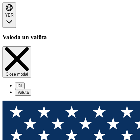
YER
Valoda un valūta
Close modal
Dil
Valūta