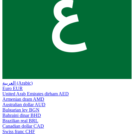
ع
العربية (Arabic)
Euro
EUR
United Arab Emirates dirham
AED
Armenian dram
AMD
Australian dollar
AUD
Bulgarian lev
BGN
Bahraini dinar
BHD
Brazilian real
BRL
Canadian dollar
CAD
Swiss franc
CHF