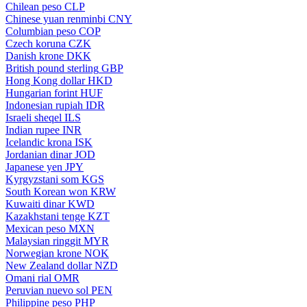
Chilean peso
CLP
Chinese yuan renminbi
CNY
Columbian peso
COP
Czech koruna
CZK
Danish krone
DKK
British pound sterling
GBP
Hong Kong dollar
HKD
Hungarian forint
HUF
Indonesian rupiah
IDR
Israeli sheqel
ILS
Indian rupee
INR
Icelandic krona
ISK
Jordanian dinar
JOD
Japanese yen
JPY
Kyrgyzstani som
KGS
South Korean won
KRW
Kuwaiti dinar
KWD
Kazakhstani tenge
KZT
Mexican peso
MXN
Malaysian ringgit
MYR
Norwegian krone
NOK
New Zealand dollar
NZD
Omani rial
OMR
Peruvian nuevo sol
PEN
Philippine peso
PHP