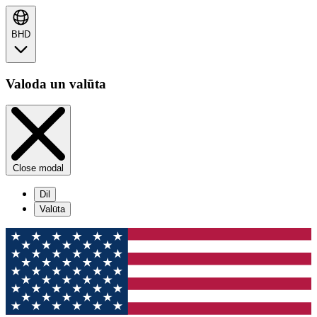
BHD
Valoda un valūta
Close modal
Dil
Valūta