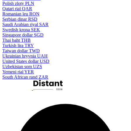
Polish zloty
PLN
Qatari rial
QAR
Romanian leu
RON
Serbian dinar
RSD
Saudi Arabian riyal
SAR
Swedish krona
SEK
Singapore dollar
SGD
Thai baht
THB
Turkish lira
TRY
Taiwan dollar
TWD
Ukrainian hryvnia
UAH
United States dollar
USD
Uzbekistan som
UZS
Yemeni rial
YER
South African rand
ZAR