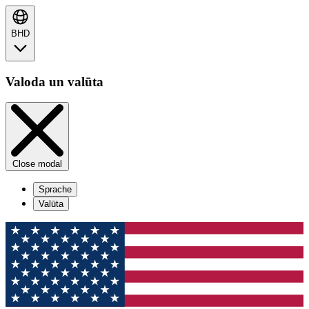
BHD
Valoda un valūta
Close modal
Sprache
Valūta