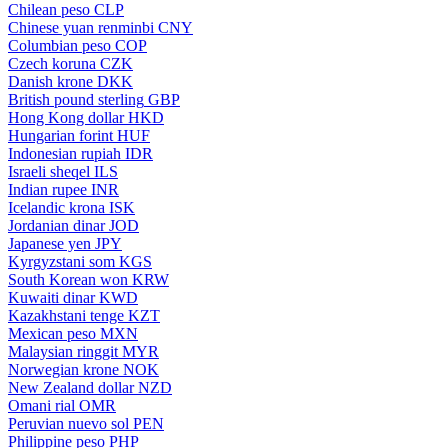
Chilean peso
CLP
Chinese yuan renminbi
CNY
Columbian peso
COP
Czech koruna
CZK
Danish krone
DKK
British pound sterling
GBP
Hong Kong dollar
HKD
Hungarian forint
HUF
Indonesian rupiah
IDR
Israeli sheqel
ILS
Indian rupee
INR
Icelandic krona
ISK
Jordanian dinar
JOD
Japanese yen
JPY
Kyrgyzstani som
KGS
South Korean won
KRW
Kuwaiti dinar
KWD
Kazakhstani tenge
KZT
Mexican peso
MXN
Malaysian ringgit
MYR
Norwegian krone
NOK
New Zealand dollar
NZD
Omani rial
OMR
Peruvian nuevo sol
PEN
Philippine peso
PHP