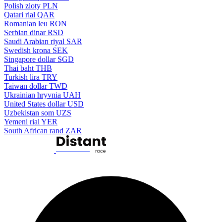
Polish zloty
PLN
Qatari rial
QAR
Romanian leu
RON
Serbian dinar
RSD
Saudi Arabian riyal
SAR
Swedish krona
SEK
Singapore dollar
SGD
Thai baht
THB
Turkish lira
TRY
Taiwan dollar
TWD
Ukrainian hryvnia
UAH
United States dollar
USD
Uzbekistan som
UZS
Yemeni rial
YER
South African rand
ZAR