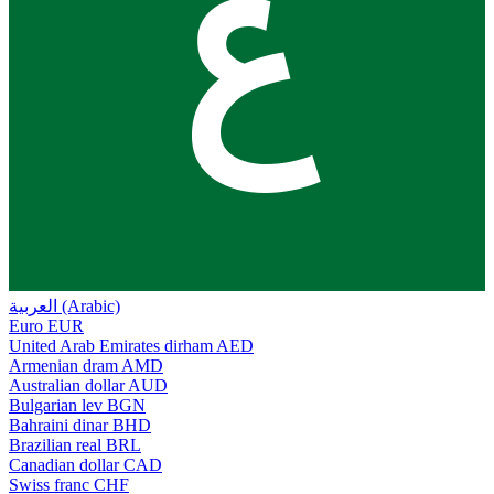
ع
العربية (Arabic)
Euro
EUR
United Arab Emirates dirham
AED
Armenian dram
AMD
Australian dollar
AUD
Bulgarian lev
BGN
Bahraini dinar
BHD
Brazilian real
BRL
Canadian dollar
CAD
Swiss franc
CHF